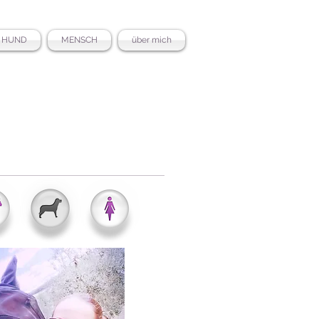
HUND
MENSCH
über mich